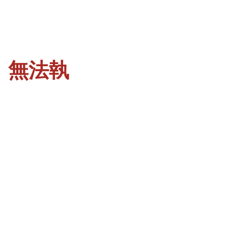
、無法執
」