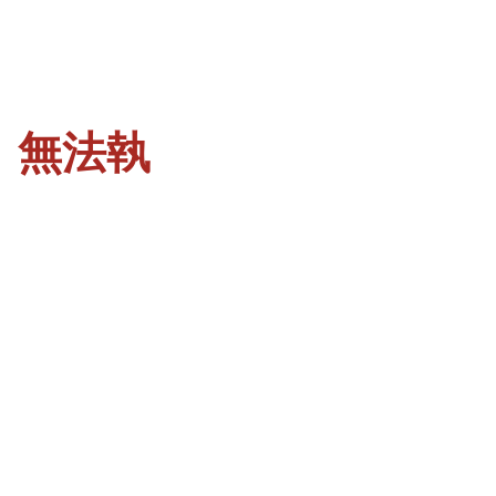
、無法執
」