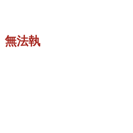
、無法執
」