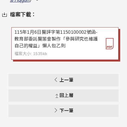
s/7fqg8h
）。
檔案下載：
115年1月6日醫評字第1150100002號函-
教育部委託醫策會製作「參與研究也維護
自己的權益」懶人包乙則
檔案大小: 1535kb
上一筆
回上層
下一筆