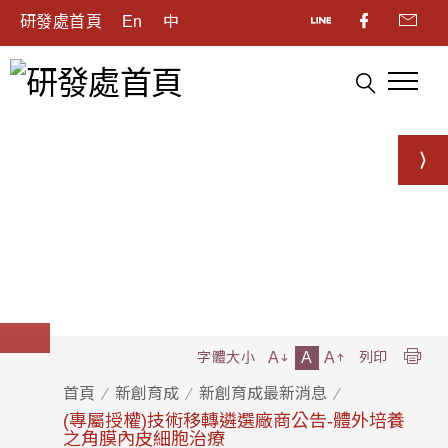
研發處首頁
En
中
A
A
A
字體大小
列印
首頁
新創育成
新創育成最新消息
(專屬授權)技術移轉遴選廠商公告-體外培養
之角膜內皮細胞治療