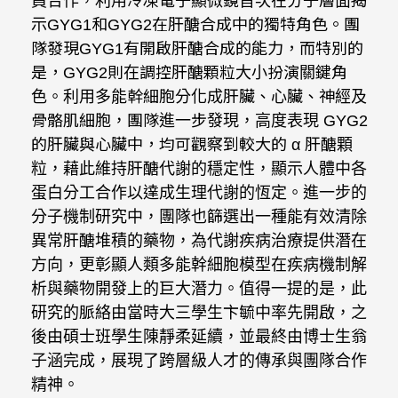
員合作，利用冷凍電子顯微鏡首次在分子層面揭
示GYG1和GYG2在肝醣合成中的獨特角色。團
隊發現GYG1有開啟肝醣合成的能力，而特別的
是，GYG2則在調控肝醣顆粒大小扮演關鍵角
色。利用多能幹細胞分化成肝臟、心臟、神經及
骨骼肌細胞，團隊進一步發現，高度表現 GYG2
的肝臟與心臟中，均可觀察到較大的 α 肝醣顆
粒，藉此維持肝醣代謝的穩定性，顯示人體中各
蛋白分工合作以達成生理代謝的恆定。進一步的
分子機制研究中，團隊也篩選出一種能有效清除
異常肝醣堆積的藥物，為代謝疾病治療提供潛在
方向，更彰顯人類多能幹細胞模型在疾病機制解
析與藥物開發上的巨大潛力。值得一提的是，此
研究的脈絡由當時大三學生卞毓中率先開啟，之
後由碩士班學生陳靜柔延續，並最終由博士生翁
子涵完成，展現了跨層級人才的傳承與團隊合作
精神。