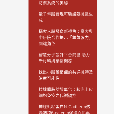
防禦系統的奧秘
量子電腦實現可驗證隨機數生
成
探索人腦發育新視角：臺大與
中研院合作揭示「氧氣張力」
關鍵角色
智慧分子設計平台問世 助力
新材料與藥物開發
找出小腦萎縮症的共通機轉及
治療可能性
粒腺體脂肪酸氧化：肺泡上皮
細胞免疫之代謝調控
神經鈣粘蛋白N-Cadherin透
過調控β-catenin促進心肌再