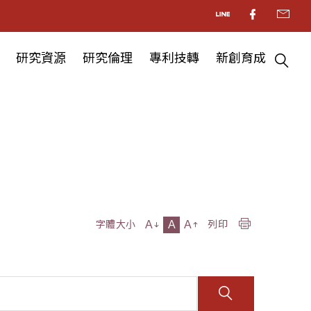
研究資源
研究倫理
專利技轉
新創育成
A
A
A
字體大小
列印