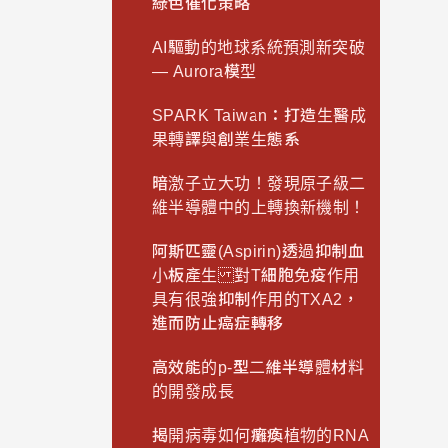
綠色催化策略
AI驅動的地球系統預測新突破
— Aurora模型
SPARK Taiwan：打造生醫成
果轉譯與創業生態系
暗激子立大功！發現原子級二
維半導體中的上轉換新機制！
阿斯匹靈(Aspirin)透過抑制血
小板產生 對T細胞免疫作用
具有很強抑制作用的TXA2，
進而防止癌症轉移
高效能的p-型二維半導體材料
的開發成長
揭開病毒如何癱瘓植物的RNA