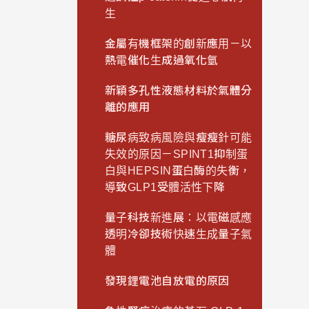
生
金屬有機框架的創新應用－以
熱電催化生成過氧化氫
新穎多孔性液態材料於氣體分
離的應用
糖尿病致病風險與瘦瘦針可能
失效的原因－SPINT1抑制蛋
白與HEPSIN蛋白酶的失衡，
導致GLP1受體活性下降
量子科技新進展：以電磁感應
透明冷卻技術快速生成量子氣
體
發現鋰電池自放電的原因