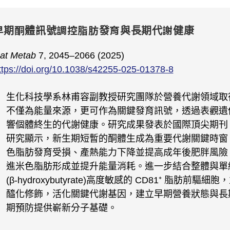
早期酮體訊號調控脂肪發育與長期代謝健康
at Metab
7, 2045–2066 (2025)
ttps://doi.org/10.1038/s42255-025-01378-8
生化科技學系林甫容副教授研究團隊於營養代謝領域取
不僅為能量來源，更可作為關鍵發育訊號，透過表觀遺
響個體終生的代謝健康。研究成果發表於國際頂尖期刊 Natur
研究顯示，新生期短暫的酮體生成為重要代謝關鍵時窗
色脂肪發育受損、產熱能力下降並提高成年後肥胖風險
進米色脂肪形成並提升能量消耗。進一步結合整體與單細
(β-hydroxybutyrate)高度敏感的 CD81⁺ 脂肪
醯化修飾，活化關鍵代謝基因，建立早期營養狀態與長
期預防提供嶄新分子基礎。