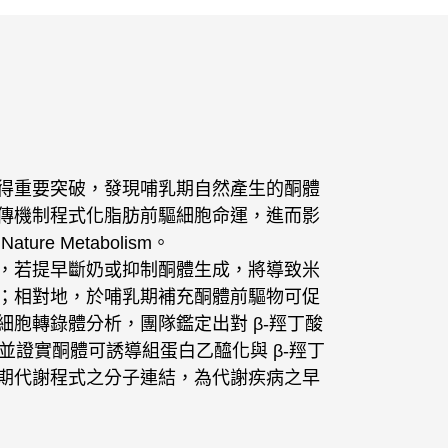
得重要突破，發現哺乳期自然產生的酮體
傳機制程式化脂肪前驅細胞命運，進而影
e Metabolism。
，若提早斷奶或抑制酮體生成，將導致米
；相對地，於哺乳期補充酮體前驅物可促
胞轉錄體分析，團隊鑑定出對 β-羥丁酸
前驅細胞，並證實酮體可誘導組蛋白乙醯化與 β-羥丁
期代謝程式之分子連結，為代謝疾病之早