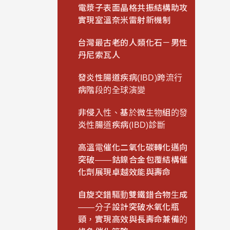
電漿子表面晶格共振結構助攻
實現室溫奈米雷射新機制
台灣最古老的人類化石－男性
丹尼索瓦人
發炎性腸道疾病(IBD)跨流行
病階段的全球演變
非侵入性、基於微生物組的發
炎性腸道疾病(IBD)診斷
高溫電催化二氧化碳轉化邁向
突破——鈷鎳合金包覆結構催
化劑展現卓越效能與壽命
自旋交錯驅動雙鐵錯合物生成
——分子設計突破水氧化瓶
頸，實現高效與長壽命兼備的