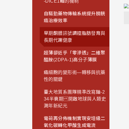
-DICE1軸的機制
自驅動藥物傳輸系統提升膀胱
癌治療效率
早期酮體訊號調控脂肪發育與
長期代謝健康
超薄卻近乎「零滲透」二維聚
醯胺(2DPA-1)高分子薄膜
癌細胞的變形術—轉移與抗藥
性的關鍵
臺大地質系團隊精準改寫鈾-2
34半衰期 開啟地球與人類史
測年新紀元
電荷再分佈機制實現安培級二
氧化碳轉化甲酸生成電流