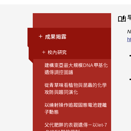
N
成果揭露
h
校內研究
建構東亞最大規模DNA甲基化
遺傳調控圖譜
從青草味看植物與昆蟲的化學
攻防與趨同演化
以繞射操作追蹤固態電池鋰離
子動態
父代肥胖的表觀遺傳－以let-7