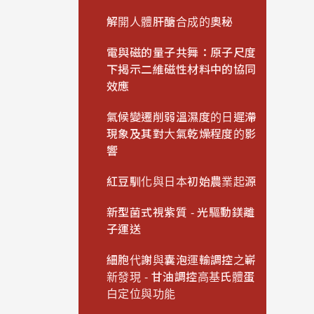
解開人體肝醣合成的奧秘
電與磁的量子共舞：原子尺度
下揭示二維磁性材料中的協同
效應
氣候變遷削弱溫濕度的日遲滯
現象及其對大氣乾燥程度的影
響
紅豆馴化與日本初始農業起源
新型菌式視紫質 - 光驅動鎂離
子運送
細胞代謝與囊泡運輸調控之嶄
新發現 - 甘油調控高基氏體蛋
白定位與功能