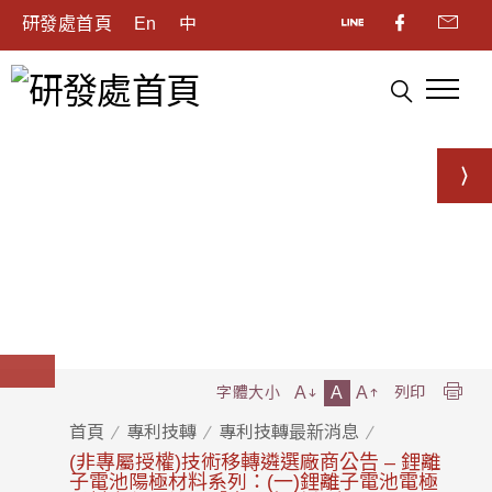
研發處首頁
En
中
A
A
A
字體大小
列印
首頁
專利技轉
專利技轉最新消息
(非專屬授權)技術移轉遴選廠商公告 – 鋰離
子電池陽極材料系列：(一)鋰離子電池電極