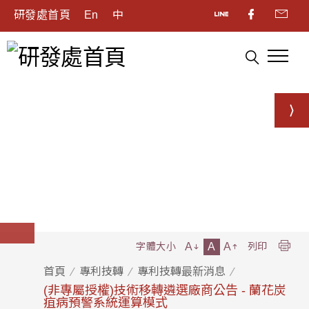
研發處首頁
En
中
A
A
A
字體大小
列印
首頁
專利技轉
專利技轉最新消息
(非專屬授權)技術移轉遴選廠商公告 - 蘭花炭
疽病預警系統運算模式