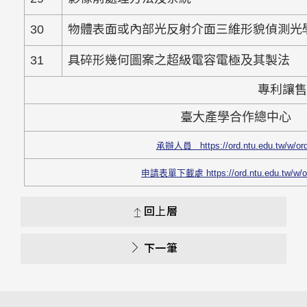
30
物體表面或內部光反射介面三維形貌偵測光
31
具碎形幾何圖案之超級電容電極及其製法
專利讓
臺大產學合作總中心
承辦人員
https://ord.ntu.edu.tw/w/
申請表單下載處 https://ord.ntu.edu.tw/w/o
回上層
下一筆