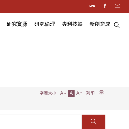
研究資源
研究倫理
專利技轉
新創育成
A
A
A
字體大小
列印