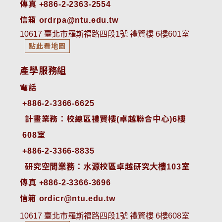
傳真 +886-2-2363-2554
信箱 ordrpa@ntu.edu.tw
10617 臺北市羅斯福路四段1號 禮賢樓 6樓601室
點此看地圖
產學服務組
電話
+886-2-3366-6625
 計畫業務：校總區禮賢樓(卓越聯合中心)6樓
608室
+886-2-3366-8835
 研究空間業務：水源校區卓越研究大樓103室
傳真 +886-2-3366-3696
信箱 ordicr@ntu.edu.tw
10617 臺北市羅斯福路四段1號 禮賢樓 6樓608室