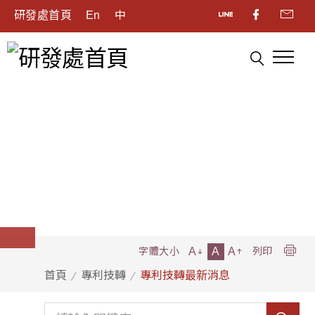
研發處首頁
En
中
A
A
A
字體大小
列印
首頁
專利技轉
專利技轉最新消息