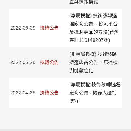
置與操作模式
(專屬授權) 技術移轉遴
選廠商公告 – 檢測平台
2022-06-09
技轉公告
及檢測毒品的方法(台灣
專利110149207號)
(非專屬授權) 技術移轉
2022-05-26
技轉公告
遴選廠商公告 – 馬達檢
測機數位化
(專屬授權)技術移轉遴選
2022-04-25
技轉公告
廠商公告 - 機器人控制
技術