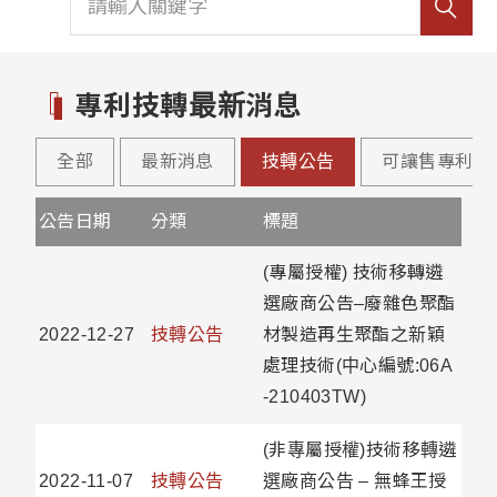
專利技轉最新消息
全部
最新消息
技轉公告
可讓售專利公
公告日期
分類
標題
(專屬授權) 技術移轉遴
選廠商公告–廢雜色聚酯
2022-12-27
技轉公告
材製造再生聚酯之新穎
處理技術(中心編號:06A
-210403TW)
(非專屬授權)技術移轉遴
2022-11-07
技轉公告
選廠商公告 – 無蜂王授