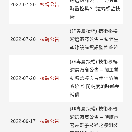
遴選廠商公告 – 刀具即
2022-07-20
技轉公告
時監控與AR遠端標註技
術
(非專屬授權) 技術移轉
2022-07-20
技轉公告
遴選廠商公告 – 泵浦生
產線設備資訊監控系統
(非專屬授權) 技術移轉
遴選廠商公告 – 加工質
2022-07-20
技轉公告
動態監控與最佳化防護
系統-空間精度軌跡誤差
補償
(非專屬授權) 技術移轉
遴選廠商公告 – 薄膜電
2022-06-17
技轉公告
容去離子技術之模組裝