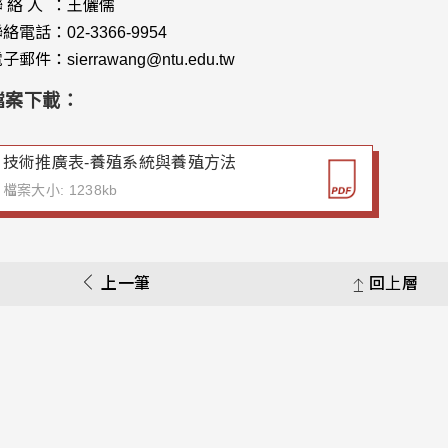
 絡 人 ：王儷儒
絡電話：02-3366-9954
子郵件：sierrawang@ntu.edu.tw
檔案下載：
技術推廣表-養殖系統與養殖方法
檔案大小: 1238kb
上一筆
回上層