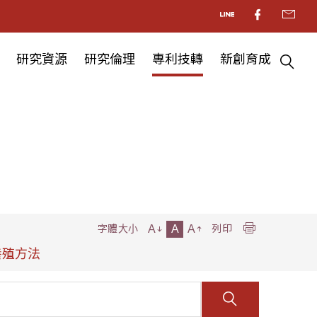
研究資源
研究倫理
專利技轉
新創育成
A
A
A
字體大小
列印
養殖方法