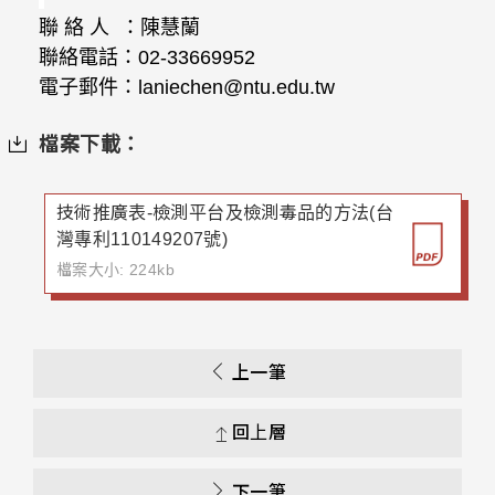
聯
絡
人
：陳慧蘭
聯絡電話：
02-33669952
電子郵件：
laniechen@ntu.edu.tw
檔案下載：
技術推廣表-檢測平台及檢測毒品的方法(台
灣專利110149207號)
檔案大小: 224kb
上一筆
回上層
下一筆