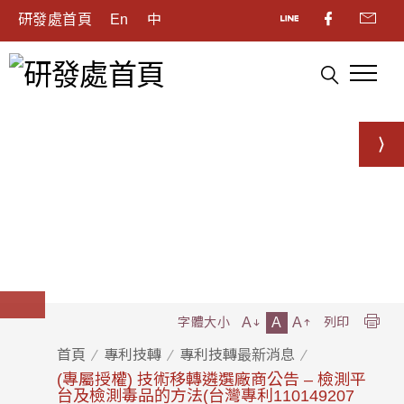
研發處首頁
En
中
A
A
A
字體大小
列印
首頁
專利技轉
專利技轉最新消息
(專屬授權) 技術移轉遴選廠商公告 – 檢測平
台及檢測毒品的方法(台灣專利110149207