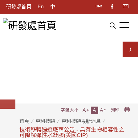
研發處首頁
En
中
A
A
A
字體大小
列印
首頁
專利技轉
專利技轉最新消息
技術移轉遴選廠商公告 - 具有生物相容性之
可降解彈性水凝膠(美國CIP)