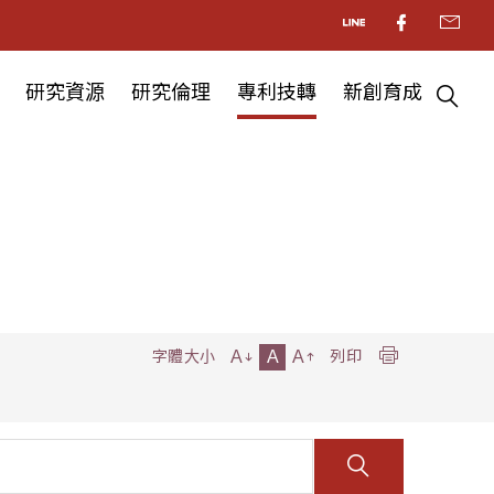
研究資源
研究倫理
專利技轉
新創育成
A
A
A
字體大小
列印