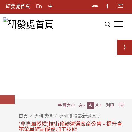
研發處首頁
En
中
A
A
A
字體大小
列印
首頁
專利技轉
專利技轉最新消息
(非專屬授權)技術移轉遴選廠商公告 - 提升青
花菜異硫氰酸鹽加工技術