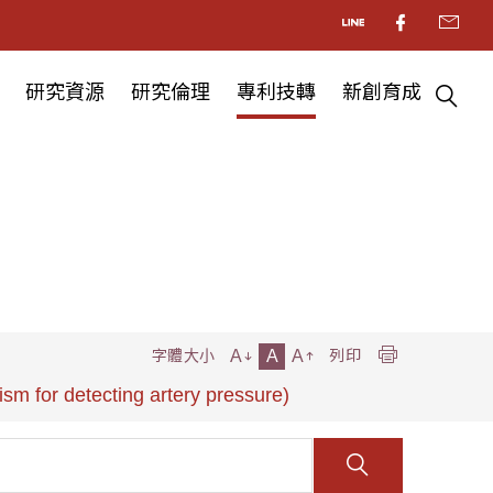
研究資源
研究倫理
專利技轉
新創育成
A
A
A
字體大小
列印
etecting artery pressure)