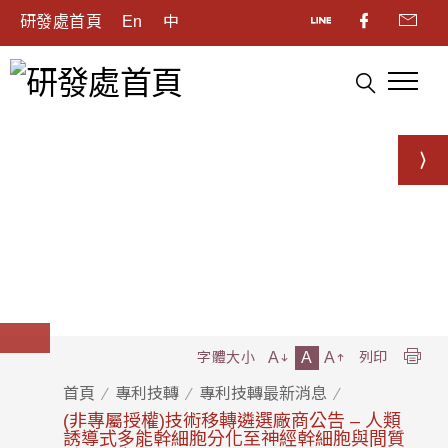
研發處首頁
En
中
A
A
A
字體大小
列印
首頁
專利技轉
專利技轉最新消息
(非專屬授權)技術移轉遴選廠商公告 – 人類
誘導式多能幹細胞分化至神經幹細胞與間質