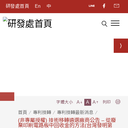
研發處首頁
En
中
A
A
A
字體大小
列印
首頁
專利技轉
專利技轉最新消息
(非專屬授權) 技術移轉遴選廠商公告 – 從廢
棄印刷電路板中回收金的方法(台灣發明第