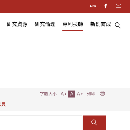
研究資源
研究倫理
專利技轉
新創育成
A
A
A
字體大小
列印
載具