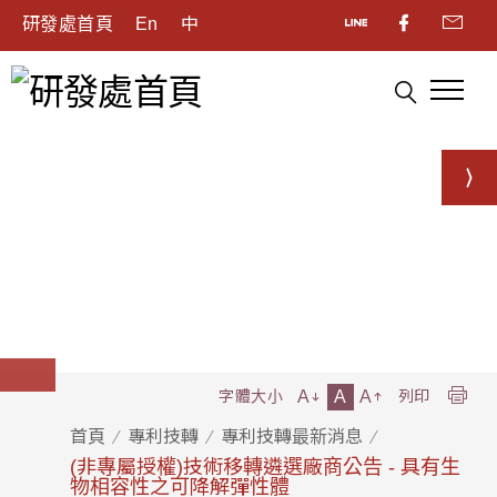
研發處首頁
En
中
A
A
A
字體大小
列印
首頁
專利技轉
專利技轉最新消息
(非專屬授權)技術移轉遴選廠商公告 - 具有生
物相容性之可降解彈性體