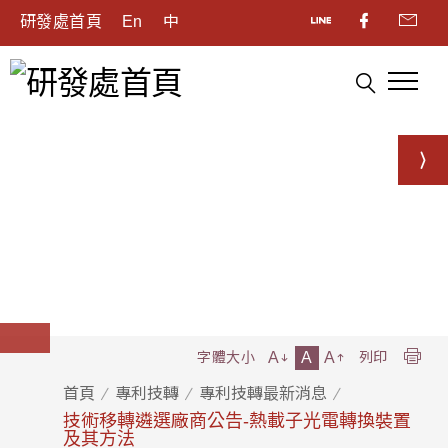
研發處首頁
En
中
A
A
A
字體大小
列印
首頁
專利技轉
專利技轉最新消息
技術移轉遴選廠商公告-熱載子光電轉換裝置
及其方法