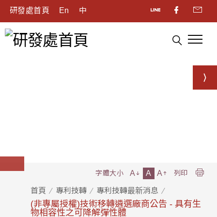
研發處首頁
En
中
A
A
A
字體大小
列印
首頁
專利技轉
專利技轉最新消息
(非專屬授權)技術移轉遴選廠商公告 - 具有生
物相容性之可降解彈性體