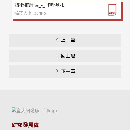
技術推廣表_-_咔唑基-1
檔案大小: 334kb
上一筆
回上層
下一筆
研究發展處