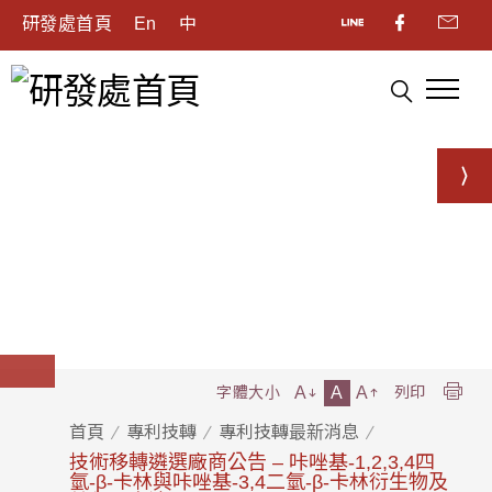
研發處首頁
En
中
A
A
A
字體大小
列印
首頁
專利技轉
專利技轉最新消息
技術移轉遴選廠商公告 – 咔唑基-1,2,3,4四
氫-β-卡林與咔唑基-3,4二氫-β-卡林衍生物及