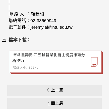
聯
絡
人
：賴廷昭
聯絡電話：
02-33669949
電子郵件：
jeremylai@ntu.edu.tw
檔案下載：
技術推廣表-四五軸智慧化自主精度維護分
析技術
檔案大小: 982kb
上一筆
回上層