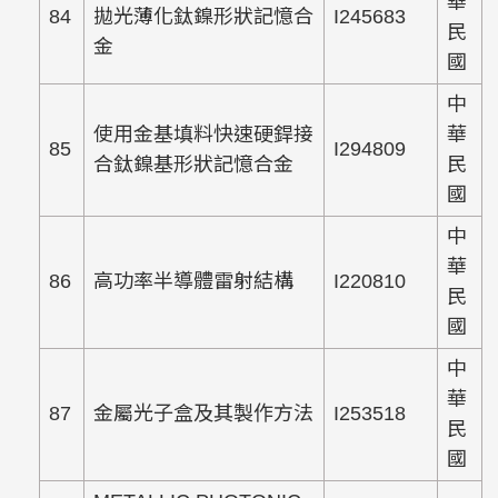
華
84
拋光薄化鈦鎳形狀記憶合
I245683
民
金
國
中
使用金基填料快速硬銲接
華
85
I294809
合鈦鎳基形狀記憶合金
民
國
中
華
86
高功率半導體雷射結構
I220810
民
國
中
華
87
金屬光子盒及其製作方法
I253518
民
國