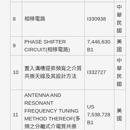
中
華
8
相移電路
I330938
民
國
PHASE SHIFTER
7,446,630
美
9
CIRCUIT(相移電路)
B1
國
中
置入溝槽提昇頻寬之介質
華
10
I332727
共振天線及其設計方法
民
國
ANTENNA AND
RESONANT
US
FREQUENCY TUNING
美
11
7,538,728
METHOD THEREOF(多
國
B1
頻之分離式介電質共振