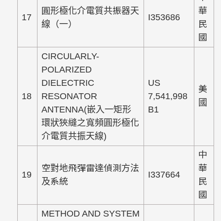
圓形極化介電質共振器天
華
17
I353686
線（一）
民
國
CIRCULARLY-
POLARIZED
DIELECTRIC
US
美
18
RESONATOR
7,541,998
國
ANTENNA(嵌入一矩形
B1
環狀狹縫之寬頻圓形極化
介電質共振天線)
中
空對地飛彈雷達偵測方法
華
19
I337664
及系統
民
國
METHOD AND SYSTEM