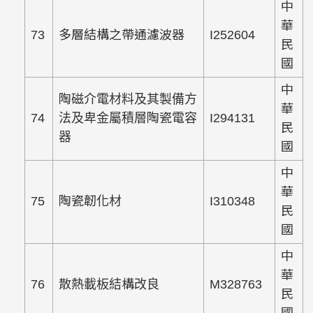
中
華
73
多層結構之帶通濾波器
I252604
民
國
中
陶磁介電材料及其製備方
華
74
法及卑金屬積層陶瓷電容
I294131
民
器
國
中
華
75
陶瓷韌化材
I310348
民
國
中
華
76
散熱載板結構改良
M328763
民