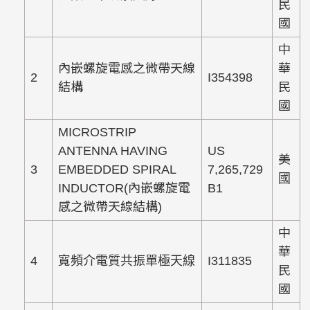
民
國
中
內嵌螺旋電感之微帶天線
華
2
I354398
結構
民
國
MICROSTRIP
ANTENNA HAVING
US
美
3
EMBEDDED SPIRAL
7,265,729
國
INDUCTOR(內嵌螺旋電
B1
感之微帶天線結構)
中
華
4
寬頻介電質共振單極天線
I311835
民
國