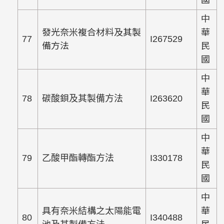
國
中
發光奈米複合材料及其製
華
77
I267529
備方法
民
國
中
華
78
碳酸鋇及其製備方法
I263620
民
國
中
華
79
乙酸甲酯轉酯方法
I330178
民
國
中
具有奈米結構之太陽能電
華
80
I340488