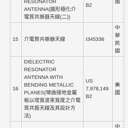
RESONATOR
國
B2
ANTENNA(圓形極化介
電質共振器天線(二))
中
華
15
介電質共振器天線
I345336
民
國
DIELECTRIC
RESONATOR
ANTENNA WITH
US
BENDING METALLIC
美
16
7,978,149
PLANES(彎曲接地金屬
國
B2
板以增寬波束寬度之介電
質共振天線及其設計方
法)
中