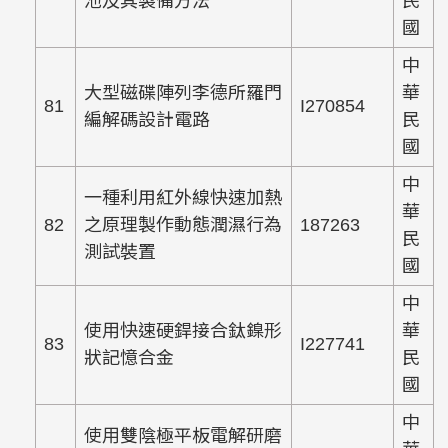
池及其製備方法
民
國
中
大型磁碟陣列李德所羅門
華
81
I270854
編解碼設計電路
民
國
中
一種利用紅外線快速加熱
華
82
之原理製作動態潤濕行為
187263
民
測試裝置
國
中
使用快速硬銲接合鈦鎳形
華
83
I227741
狀記憶合金
民
國
中
使用雙陰極平板電解研磨