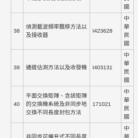
國
中
偵測載波頻率飄移方法以
華
38
I423628
及接收器
民
國
中
華
39
通道估測方法以及收發機
I403131
民
國
中
平面交換矩陣、含該矩陣
華
40
的交換機系統及非同步地
171021
民
交換不同長度封包方法
國
中
非同步可擴充式不同長度
華