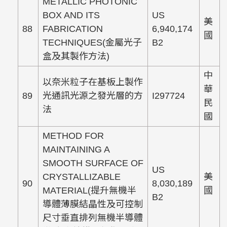
METALLIC PHOTONIC
BOX AND ITS
US
美
88
FABRICATION
6,940,174
國
TECHNIQUES(金屬光子
B2
盒及其製作方法)
中
以奈米粒子在基板上製作
華
89
光通訊光源之發光層的方
I297724
民
法
國
METHOD FOR
MAINTAINING A
SMOOTH SURFACE OF
US
CRYSTALLIZABLE
美
90
8,030,189
MATERIAL(提升無機半
國
B2
導體薄膜結晶性及可控制
尺寸垂直排列無機半導體