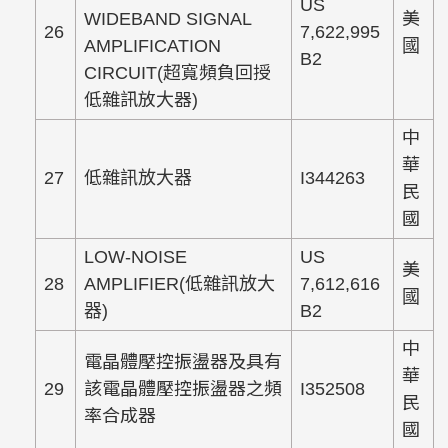
US
WIDEBAND SIGNAL
美
26
7,622,995
AMPLIFICATION
國
B2
CIRCUIT(超寬頻負回授
低雜訊放大器)
中
華
27
低雜訊放大器
I344263
民
國
LOW-NOISE
US
美
28
AMPLIFIER(低雜訊放大
7,612,616
國
器)
B2
中
電晶體壓控振盪器及具有
華
29
該電晶體壓控振盪器之頻
I352508
民
率合成器
國