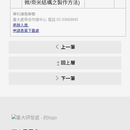
微/奈米結構之製作方法)
專利讓售聯繫
臺大產學合作總中心 電話:02-33669945
承辦人員
申請表單下載處
上一筆
回上層
下一筆