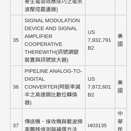
寄生電容效應技巧之毫米
波壓控震盪器)
SIGNAL MODULATION
DEVICE AND SIGNAL
US
AMPLIFIER
美
35
7,932,791
COOPERATIVE
國
B2
THEREWITH(訊號調變
裝置與訊號放大器)
PIPELINE ANALOG-TO-
DIGITAL
US
美
36
CONVERTER(時脈率減
7,872,601
國
半之高速類比數位轉換
B2
器)
中
傳送機、接收機與載波頻
華
37
I403135
率飄移偵測與補償方法
民