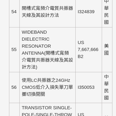
中
開槽式寬頻介電質共振器
華
54
I324839
天線及其設計方法
民
國
WIDEBAND
DIELECTRIC
US
RESONATOR
美
55
7,667,666
ANTENNA(開槽式寬頻
國
B2
介電質共振器天線及其設
計方法)
中
使用LC共振器之24GHz
華
56
CMOS低介入損失單刀單
I350053
民
擲切換開關
國
TRANSISTOR SINGLE-
POLE-SINGLE-THROW
US