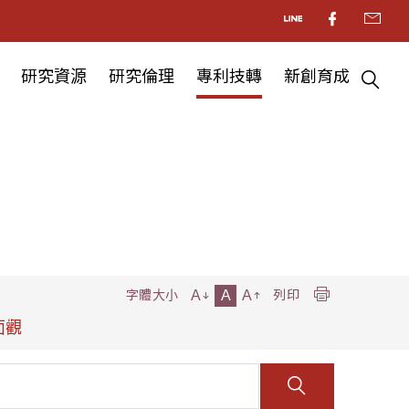
研究資源
研究倫理
專利技轉
新創育成
A
A
A
字體大小
列印
面觀