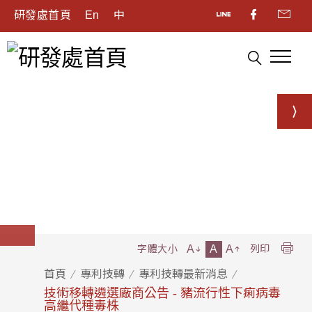
研發處首頁
En
中
A
A
A
字體大小
列印
首頁
專利技轉
專利技轉最新消息
技術移轉遴選廠商公告 - 豬流行性下痢病毒
高繼代種毒株