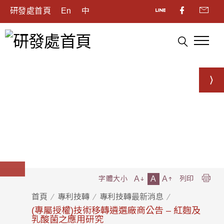
研發處首頁
En
中
A
A
A
字體大小
列印
首頁
專利技轉
專利技轉最新消息
(專屬授權)技術移轉遴選廠商公告 – 紅麴及
乳酸菌之應用研究