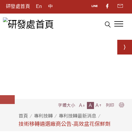
研發處首頁
En
中
A
A
A
字體大小
列印
首頁
專利技轉
專利技轉最新消息
技術移轉遴選廠商公告-高效盆花保鮮劑