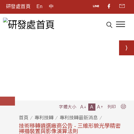
研發處首頁
En
中
A
A
A
字體大小
列印
首頁
專利技轉
專利技轉最新消息
技術移轉遴選廠商公告 - 三維形貌光學精密
掃描裝置與影像演算法則