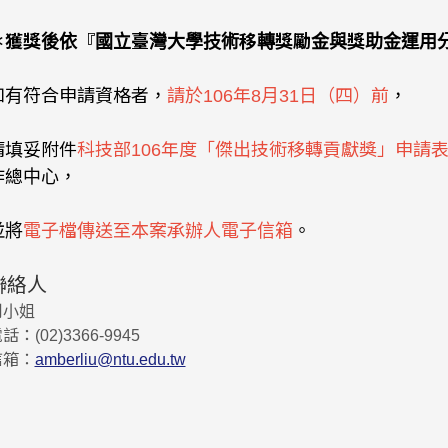
＊獲獎後依『國立臺灣大學技術移轉獎勵金與獎助金運用
如有符合申請資格者，
請於106年8月31日（四）前
，
請填妥附件
科技部106年度「傑出技術移轉貢獻獎」申請
作總中心，
並將
電子檔傳送至本案承辦人電子信箱
。
聯絡人
劉小姐
話：(02)3
366-9945
信箱：
amberliu@ntu.edu.tw