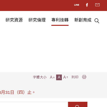
研究資源
研究倫理
專利技轉
新創育成
A
A
A
字體大小
列印
8月31日（四）止。