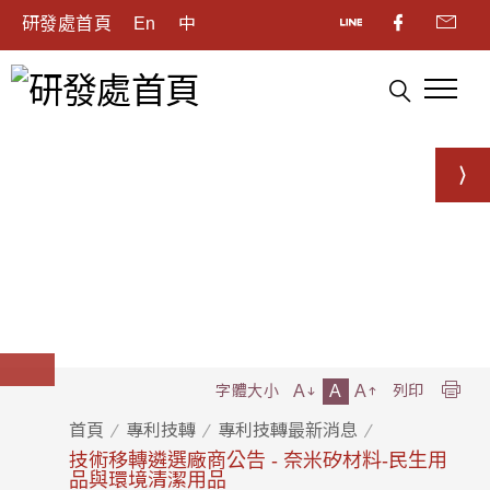
研發處首頁
En
中
A
A
A
字體大小
列印
首頁
專利技轉
專利技轉最新消息
技術移轉遴選廠商公告 - 奈米矽材料-民生用
品與環境清潔用品