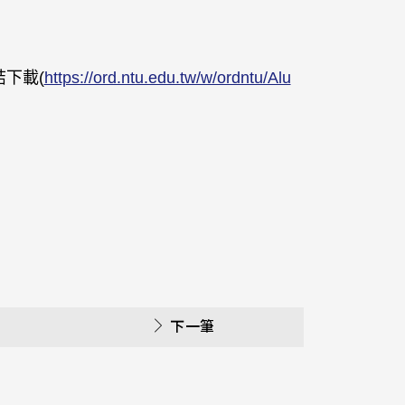
下載(
https://ord.ntu.edu.tw/w/ordntu/Alu
下一筆