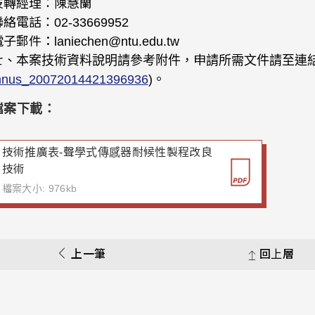
技轉經理：陳慧蘭
絡電話：02-33669952
子郵件：laniechen@ntu.edu.tw
七、本案技術資料說明請參考附件，申請所需文件請至連結
nus_20072014421396936
)。
檔案下載：
技術推廣表-聲學式傳感器耐候性製程改良
技術
檔案大小: 976kb
上一筆
回上層