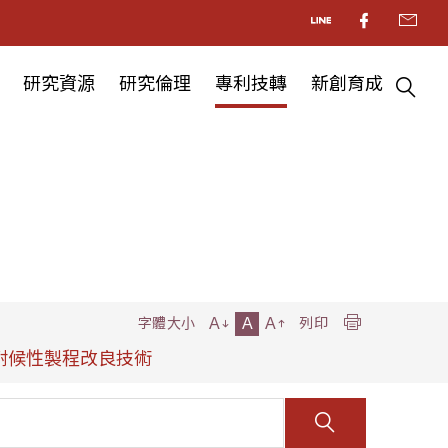
研究資源
研究倫理
專利技轉
新創育成
A
A
A
字體大小
列印
器耐候性製程改良技術