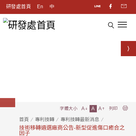
研發處首頁
En
中
A
A
A
字體大小
列印
首頁
專利技轉
專利技轉最新消息
技術移轉遴選廠商公告-新型促進傷口癒合之
因子