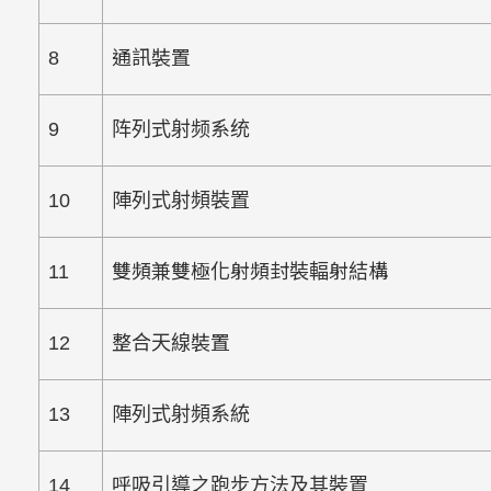
8
通訊裝置
9
阵列式射频系统
10
陣列式射頻裝置
11
雙頻兼雙極化射頻封裝輻射結構
12
整合天線裝置
13
陣列式射頻系統
14
呼吸引導之跑步方法及其裝置