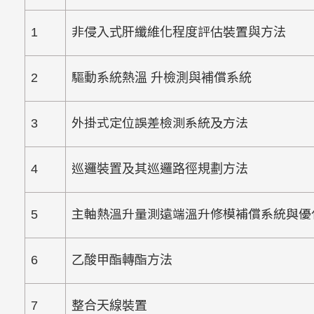
1
非侵入式肝纖維化程度評估裝置與方法
2
驅動系統熱溫
升檢測與補償系統
3
外掛式定位誤差檢測系統及方法
4
巡邏裝置及其巡邏路徑規劃方法
5
主軸熱溫升量測遠端溫升修模補償系統與優
6
乙酸甲酯轉酯方法
7
整合天線裝置