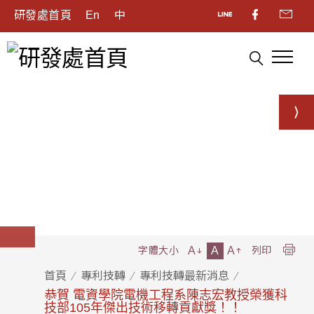
研發處首頁
En
中
A
A
A
字體大小
列印
首頁
專利技轉
專利技轉最新消息
恭賀 電資學院電機工程系陳志宏教授榮獲科
技部105年傑出技術移轉貢獻獎！！