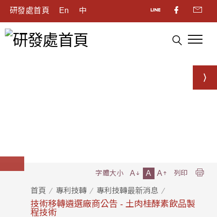
研發處首頁
En
中
A
A
A
字體大小
列印
首頁
專利技轉
專利技轉最新消息
技術移轉遴選廠商公告 - 土肉桂酵素飲品製
程技術