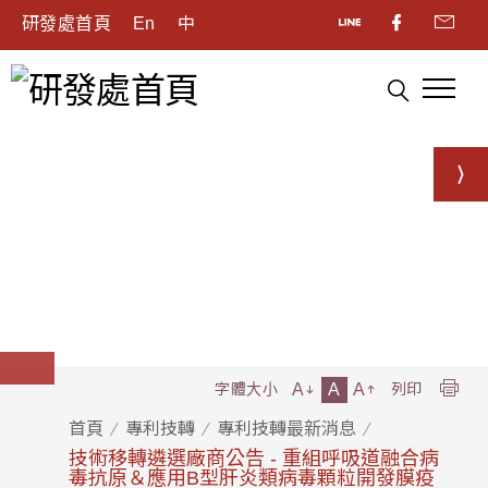
研發處首頁
En
中
A
A
A
字體大小
列印
首頁
專利技轉
專利技轉最新消息
技術移轉遴選廠商公告 - 重組呼吸道融合病
毒抗原＆應用B型肝炎類病毒顆粒開發膜疫