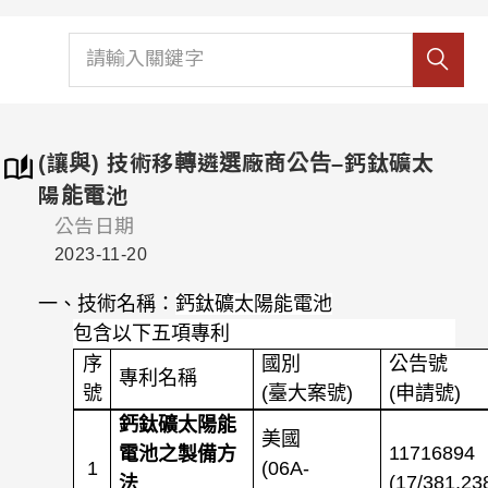
(讓與) 技術移轉遴選廠商公告–鈣鈦礦太
陽能電池
公告日期
2023-11-20
一、技術名稱：
鈣鈦礦太陽能電池
包含以下五項專利
序
國別
公告號
專利名稱
號
(
臺大案號
)
(
申請號
)
鈣鈦礦太陽能
美國
11716894
電池之製備方
1
(06A-
(17/381,23
法