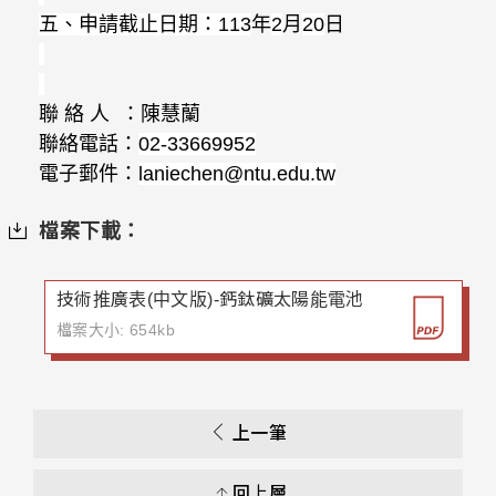
五、申請截止日期：
113
年
2
月
20
日
聯
絡
人
：陳慧蘭
聯絡電話：
02-33669952
電子郵件：
laniechen@ntu.edu.tw
檔案下載：
技術推廣表(中文版)-鈣鈦礦太陽能電池
檔案大小: 654kb
上一筆
回上層