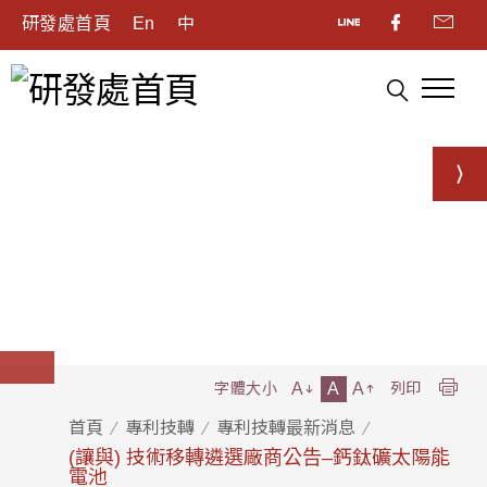
研發處首頁
En
中
A
A
A
字體大小
列印
首頁
專利技轉
專利技轉最新消息
(讓與) 技術移轉遴選廠商公告–鈣鈦礦太陽能
電池