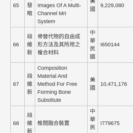
美
65
發
Images Of A Multi-
9,229,080
國
暄
Channel Mri
System
中
段
骨替代物的自由成
華
66
維
形方法及其所用之
I650144
民
新
複合材料
國
Composition
段
Material And
美
67
維
Method For Free
10,471,176
國
新
Forming Bone
Substitute
中
段
華
68
維
椎間融合裝置
I779675
民
新