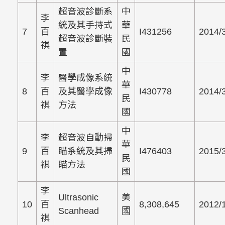
超音波診斷系
中
李
統及其手持式
華
7
百
I431256
2014/
超音波診斷裝
民
祺
置
國
中
李
醫學成像系統
華
8
百
及其醫學成像
I430778
2014/
民
祺
方法
國
中
李
超音波自動掃
華
9
百
瞄系統及其掃
I476403
2015/
民
祺
瞄方法
國
李
Ultrasonic
美
10
百
8,308,645
2012/
Scanhead
國
祺