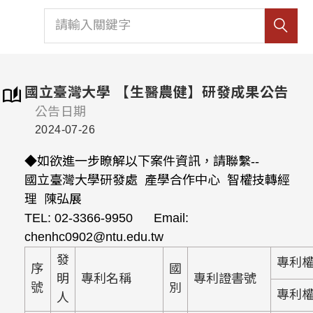
國立臺灣大學 【生醫農健】研發成果公告
公告日期
2024-07-26
◆如欲進一步瞭解以下案件資訊，請聯繫--
國立臺灣大學研發處 產學合作中心 智權技轉經
理 陳弘展
TEL: 02-3366-9950 Email:
chenhc0902@ntu.edu.tw
發
專利
序
國
明
專利名稱
專利證書號
號
別
專利
人