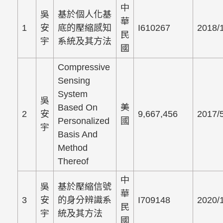
中
吳
基於個人化基
華
1
安
底的壓縮感知
I610267
2018/
民
宇
系統及其方法
國
Compressive
Sensing
System
吳
Based On
美
2
安
9,667,456
2017/
Personalized
國
宇
Basis And
Method
Thereof
中
吳
基於壓縮信號
華
3
安
的身分辨識系
I709148
2020/
民
宇
統及其方法
國