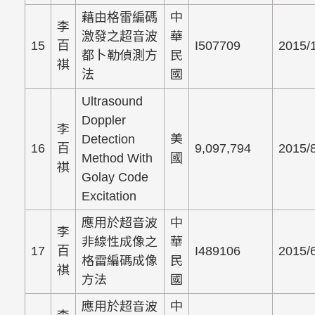
藉由格雷編碼
中
李
激發之超音波
華
15
百
I507709
2015/
都卜勒偵測方
民
祺
法
國
Ultrasound
Doppler
李
Detection
美
16
百
9,097,794
2015/
Method With
國
祺
Golay Code
Excitation
應用於超音波
中
李
非線性成像之
華
17
百
I489106
2015/
格雷編碼成像
民
祺
方法
國
應用於超音波
中