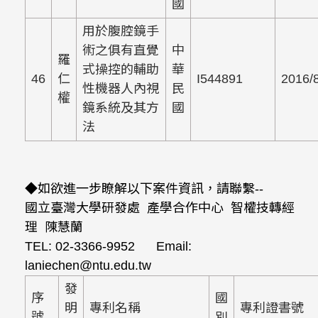
國
用於腹腔鏡手
術之俱有直覺
中
羅
式操控的輔助
華
46
仁
I544891
2016/
性機器人內視
民
權
鏡系統及其方
國
法
◆如欲進一步瞭解以下案件資訊，請聯繫--
國立臺灣大學研發處 產學合作中心 智權技轉經
理 陳慧蘭
TEL: 02-3366-9952 Email:
laniechen@ntu.edu.tw
發
序
國
明
專利名稱
專利證書號
號
別