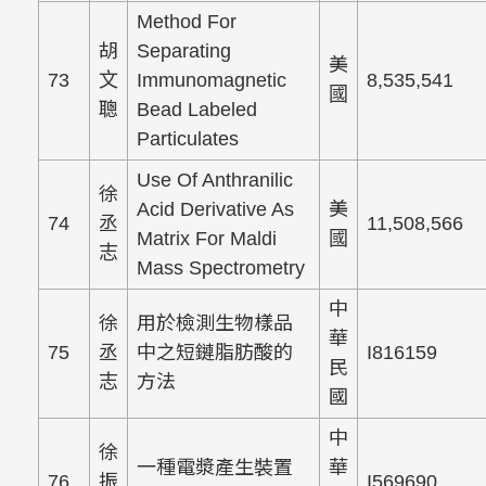
Method For
胡
Separating
美
73
文
Immunomagnetic
8,535,541
國
聰
Bead Labeled
Particulates
Use Of Anthranilic
徐
Acid Derivative As
美
74
丞
11,508,566
Matrix For Maldi
國
志
Mass Spectrometry
中
徐
用於檢測生物樣品
華
75
丞
中之短鏈脂肪酸的
I816159
民
志
方法
國
中
徐
一種電漿產生裝置
華
76
振
I569690