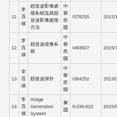
超音波影像處
中
李
理系統及其超
華
11
百
I378255
2012/
音波影像處理
民
祺
方法
國
中
李
超音波成像系
華
12
百
I493507
2015/
統
民
祺
國
中
李
華
13
百
超音波探針
I384252
2013/
民
祺
國
李
Image
美
14
百
Generation
9,039,622
2015/
國
祺
System