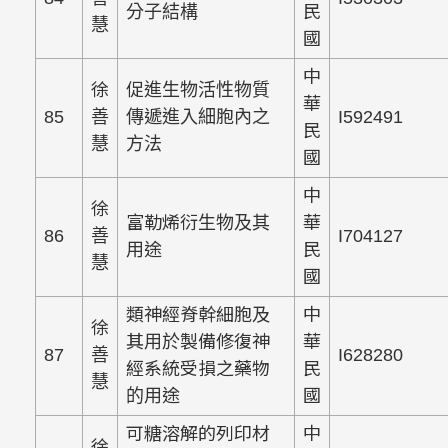
分子結構
民
慧
國
中
徐
促進生物活性物質
華
85
善
傳遞進入細胞內之
I592491
民
慧
方法
國
中
徐
富勒烯衍生物及其
華
86
善
I704127
用途
民
慧
國
類神經脊幹細胞及
中
徐
其用於製備修復神
華
87
善
I628280
經系統受損之藥物
民
慧
的用途
國
可糖溶解的列印材
中
徐