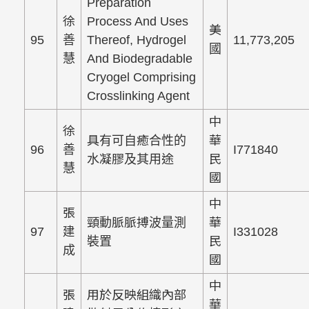
Preparation
徐
Process And Uses
美
95
善
Thereof, Hydrogel
11,773,205
國
慧
And Biodegradable
Cryogel Comprising
Crosslinking Agent
中
徐
具有可自癒合性的
華
96
善
I771840
水凝膠及其用途
民
慧
國
中
張
頸動脈脈搏波量測
華
97
建
I331028
裝置
民
成
國
中
張
用於反映組織內部
華