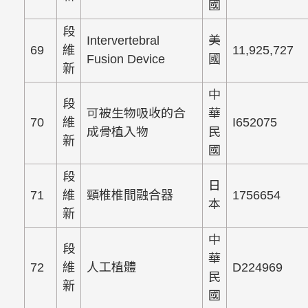
國
段
Intervertebral
美
69
維
11,925,727
Fusion Device
國
新
中
段
可被生物吸收的合
華
70
維
I652075
成骨植入物
民
新
國
段
日
71
維
頸椎椎間融合器
1756654
本
新
中
段
華
72
維
人工植體
D224969
民
新
國