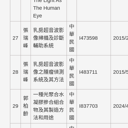
The Light As
The Human
Eye
中
張
乳房超音波影
華
27
瑞
像掃描及診斷
I473598
2015/
民
峰
輔助系統
國
中
張
乳房超音波影
華
28
瑞
像之腫瘤偵測
I483711
2015/
民
峰
系統及其方法
國
一種光聚合水
中
郭
凝膠摻合組合
華
29
柏
I837703
2024/
物及其製造方
民
齡
法和用途
國