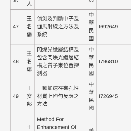
人
中
王
偵測及判斷中子及
華
47
名
伽馬射線之方法及
I692649
民
儒
系統
國
閃爍光纖層結構及
中
王
包含閃爍光纖層結
華
48
名
I796810
構之質子束位置探
民
儒
測器
國
中
王
一種加速在有孔性
華
49
安
材質上均勻反應之
I726945
民
邦
方法
國
Method For
王
Enhancement Of