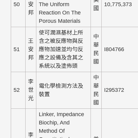
美
50
安
The Uniform
10,775,373
國
邦
Reaction On The
Porous Materials
使可潤濕基材上所
中
王
含之被反應物與反
華
51
安
應物加速並均勻反
I804766
民
邦
應之設備及含其之
國
系統以及塗佈頭
中
李
電化學檢測方法及
華
52
世
I295372
裝置
民
光
國
Linker, Impedance
Biochip, And
Method Of
李