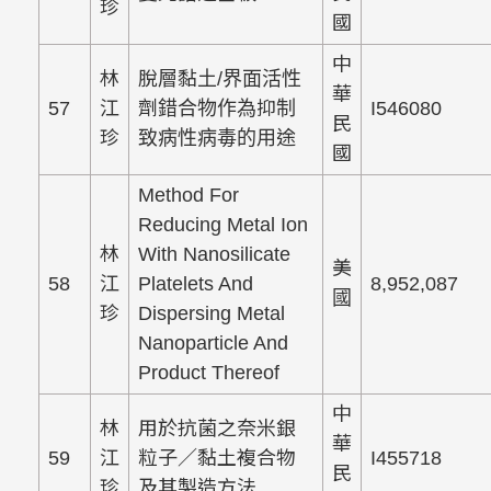
珍
國
中
林
脫層黏土/界面活性
華
57
江
劑錯合物作為抑制
I546080
民
珍
致病性病毒的用途
國
Method For
Reducing Metal Ion
林
With Nanosilicate
美
58
江
Platelets And
8,952,087
國
珍
Dispersing Metal
Nanoparticle And
Product Thereof
中
林
用於抗菌之奈米銀
華
59
江
粒子／黏土複合物
I455718
民
珍
及其製造方法