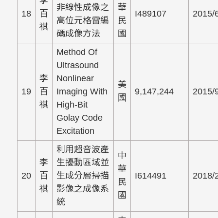
李
非線性成像之
華
18
百
I489107
2015/
高位元格雷編
民
祺
碼成像方法
國
Method Of
Ultrasound
李
Nonlinear
美
19
百
Imaging With
9,147,244
2015/
國
祺
High-Bit
Golay Code
Excitation
利用超音波產
中
李
生擾動區域並
華
20
百
生成分層掃描
I614491
2018/
民
祺
影像之成像系
國
統