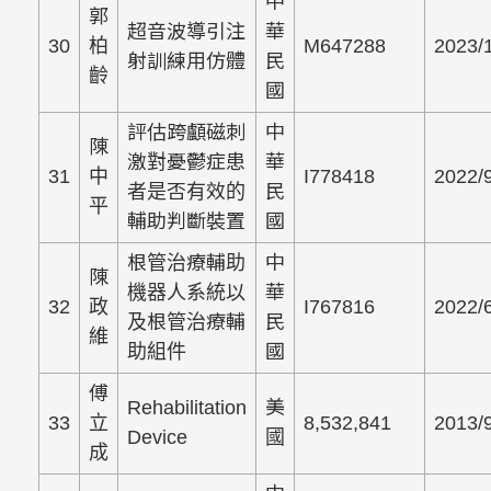
中
郭
超音波導引注
華
30
柏
M647288
2023/
射訓練用仿體
民
齡
國
評估跨顱磁刺
中
陳
激對憂鬱症患
華
31
中
I778418
2022/
者是否有效的
民
平
輔助判斷裝置
國
根管治療輔助
中
陳
機器人系統以
華
32
政
I767816
2022/
及根管治療輔
民
維
助組件
國
傅
Rehabilitation
美
33
立
8,532,841
2013/
Device
國
成