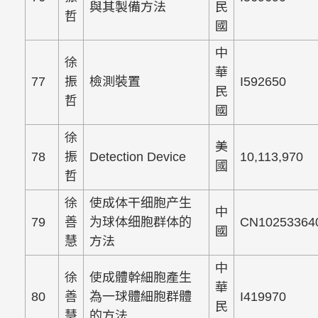
與其製備方法
民
哲
國
中
徐
華
77
振
檢測裝置
I592650
民
哲
國
徐
美
78
振
Detection Device
10,113,970
國
哲
徐
使成体干细胞产生
中
79
善
为球体细胞群体的
CN1025336
國
慧
方法
中
徐
使成體幹細胞產生
華
80
善
為一球體細胞群體
I419970
民
慧
的方法