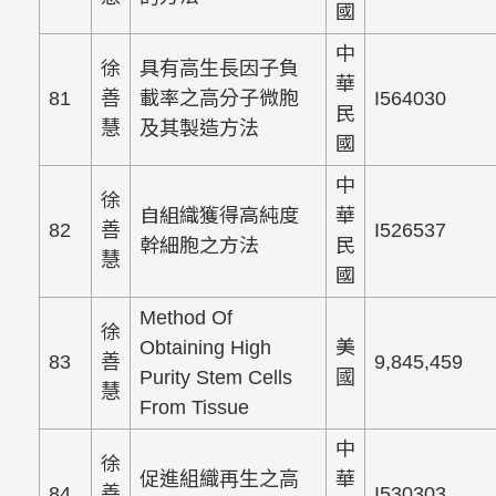
國
中
徐
具有高生長因子負
華
81
善
載率之高分子微胞
I564030
民
慧
及其製造方法
國
中
徐
自組織獲得高純度
華
82
善
I526537
幹細胞之方法
民
慧
國
Method Of
徐
Obtaining High
美
83
善
9,845,459
Purity Stem Cells
國
慧
From Tissue
中
徐
促進組織再生之高
華
84
善
I530303