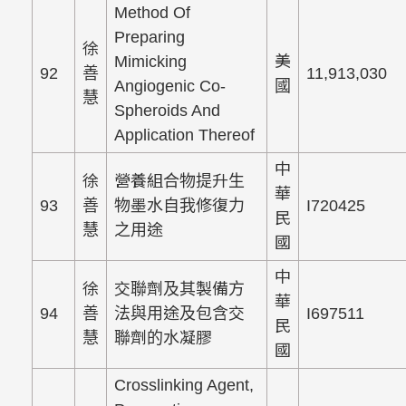
Method Of
Preparing
徐
Mimicking
美
92
善
11,913,030
Angiogenic Co-
國
慧
Spheroids And
Application Thereof
中
徐
營養組合物提升生
華
93
善
物墨水自我修復力
I720425
民
慧
之用途
國
中
徐
交聯劑及其製備方
華
94
善
法與用途及包含交
I697511
民
慧
聯劑的水凝膠
國
Crosslinking Agent,