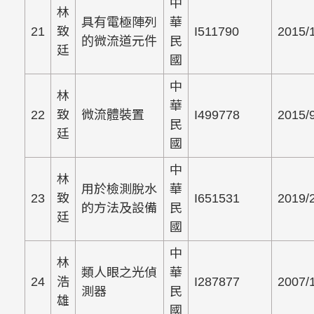
中
林
具有電極陣列
華
21
致
I511790
2015/
的微流道元件
民
廷
國
中
林
華
22
致
微流體裝置
I499778
2015/
民
廷
國
中
林
用於檢測脫水
華
23
致
I651531
2019/
的方法及設備
民
廷
國
中
林
類人眼之光偵
華
24
浩
I287877
2007/
測器
民
雄
國