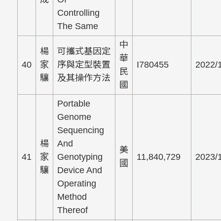
Controlling
The Same
中
楊
可攜式基因定
華
40
家
序與定型裝置
I780455
2022/
民
驤
及其操作方法
國
Portable
Genome
Sequencing
楊
And
美
41
家
Genotyping
11,840,729
2023/
國
驤
Device And
Operating
Method
Thereof