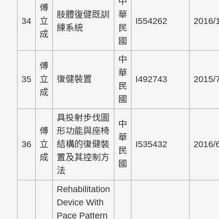
中
傅
肢體復健既訓
華
34
立
I554262
2016/
練系統
民
成
國
中
傅
華
35
立
復健裝置
I492743
2015/
民
成
國
具投射步伐圖
中
傅
形功能與座椅
華
36
立
結構的復健裝
I535432
2016/
民
成
置及其控制方
國
法
Rehabilitation
Device With
Pace Pattern