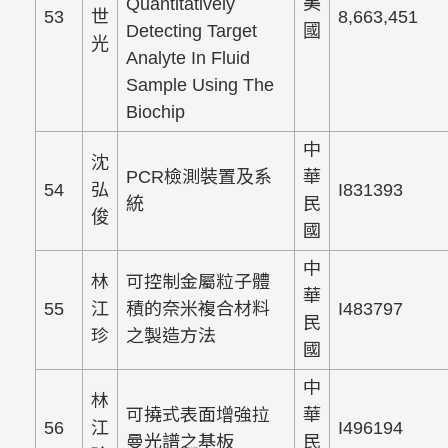
Quantitatively
美
53
世
8,663,451
Detecting Target
國
光
Analyte In Fluid
Sample Using The
Biochip
中
沈
PCR檢測裝置及系
華
54
弘
I831393
統
民
俊
國
中
林
可控制金屬粒子體
華
55
江
積的奈米複合材料
I483797
民
珍
之製造方法
國
中
林
可撓式表面增強拉
華
56
江
I496194
曼光譜之基板
民