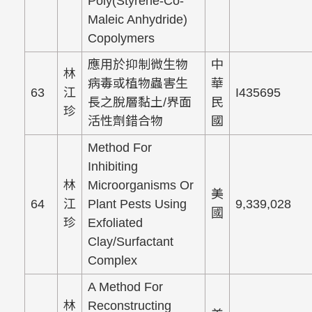
Poly(Styrene-Co-
Maleic Anhydride)
Copolymers
應用於抑制微生物
中
林
病毒或植物蟲害生
華
63
江
I435695
長之脫層黏土/界面
民
珍
活性劑錯合物
國
Method For
Inhibiting
林
Microorganisms Or
美
64
江
Plant Pests Using
9,339,028
國
珍
Exfoliated
Clay/Surfactant
Complex
A Method For
林
Reconstructing