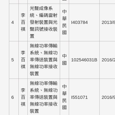
光聲成像系
中
李
統、編碼雷射
華
4
百
發射裝置與光
I403784
2013/
民
祺
聲訊號接收裝
國
置
無線功率傳輸
李
系統、無線功
中
5
百
率傳送裝置與
102546031B
2016/
國
祺
無線功率接收
裝置
無線功率傳輸
中
李
系統、無線功
華
6
百
率傳送裝置與
I551071
2016/
民
祺
無線功率接收
國
裝置