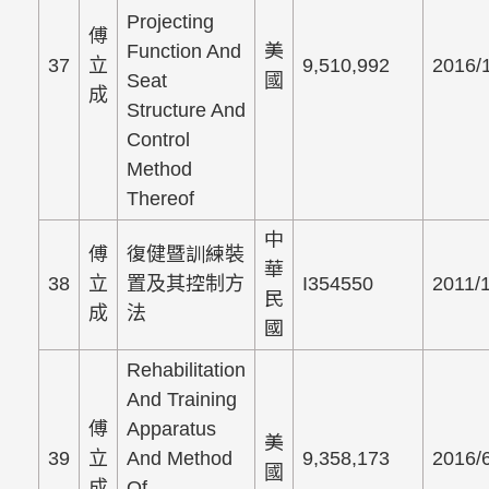
Projecting
傅
Function And
美
37
立
9,510,992
2016/
Seat
國
成
Structure And
Control
Method
Thereof
中
傅
復健暨訓練裝
華
38
立
置及其控制方
I354550
2011/
民
成
法
國
Rehabilitation
And Training
傅
Apparatus
美
39
立
And Method
9,358,173
2016/
國
成
Of