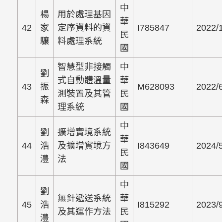
中
楊
用於處理基因
華
42
家
定序資料的資
I785847
2022/
民
驤
料處理系統
國
智慧型非接觸
中
劉
式自動體溫量
華
43
振
M628093
2022/
測裝置及其管
民
森
理系統
國
中
劉
擴增實境系統
華
44
浩
及擴增實境方
I843649
2024/
民
澧
法
國
中
劉
無針遞送系統
華
45
浩
I815292
2023/
及其運作方法
民
澧