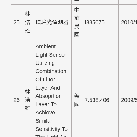
中
林
華
25
浩
環境光偵測器
I335075
2010/
民
雄
國
Ambient
Light Sensor
Utilizing
Combination
Of Filter
Layer And
林
Absoprtion
美
26
浩
7,538,406
2009/
Layer To
國
雄
Achieve
Similar
Sensitivity To