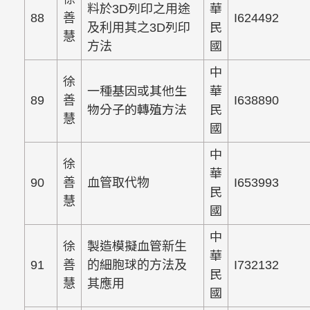
料於3D列印之用途
華
88
善
I624492
及利用其之3D列印
民
慧
方法
國
中
徐
一種基因或其他生
華
89
善
I638890
物分子的轉殖方法
民
慧
國
中
徐
華
90
善
血管取代物
I653993
民
慧
國
中
徐
製造模擬血管新生
華
91
善
的細胞球的方法及
I732132
民
慧
其應用
國