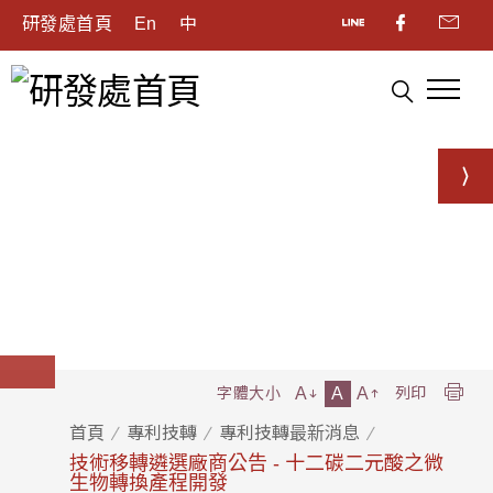
研發處首頁
En
中
A
A
A
字體大小
列印
首頁
專利技轉
專利技轉最新消息
技術移轉遴選廠商公告 - 十二碳二元酸之微
生物轉換產程開發