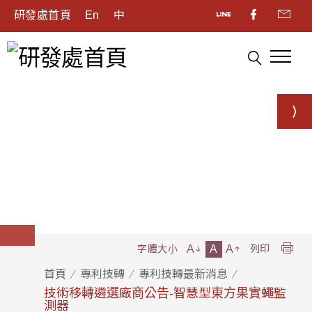
研發處首頁
En
中
A
A
A
字體大小
列印
首頁
專利技轉
專利技轉最新消息
技術移轉遴選廠商公告-智慧型東方果實蠅監
測器