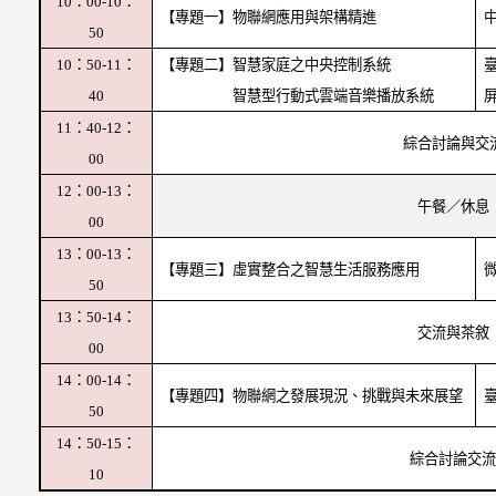
10
：00-10：
【專題一】物聯網應用與架構精進
50
10
：50-11：
【專題二】智慧家庭之中央控制系統
40
智慧型行動式雲端音樂播放系統
11
：40-12：
綜合討論與交
00
12
：00-13：
午餐／休息
00
13
：00-13：
【專題三】虛實整合之智慧生活服務應用
50
13
：50-14：
交流與茶敘
00
14
：00-14：
【專題四】物聯網之發展現況、挑戰與未來展望
50
14
：50-15：
綜合討論交流
10