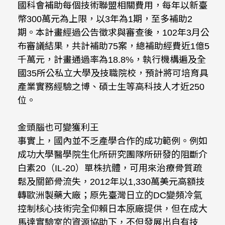
國科會補助每個技術聯盟相關費用，每年以新臺
幣300萬元為上限，以3年為1期，至多補助2
期。本計畫經過公告徵求與審查後，102年3月公
布審議結果，共計補助75案，總補助經費近1億5
千萬元，計畫通過率為18.8%，執行機構遍及全
國35所公私立大學及技職院校，預計將可培育具
產業實務經驗之博、碩士生等高科技人才近250
位。
金頭腦也可變獲利王
事實上，國內並不乏產學合作的成功範例。例如
成功大學醫學院生化所研究團隊所研發的阻斷介
白素20（IL-20）單株抗體，可用來治療骨質疏
鬆及關節骨流失，2012年以1,330萬美元高額技
轉歐洲製藥大廠；原先臺灣日立的DC變頻冷氣
控制核心技術完全仰賴日本原廠提供，但在成大
馬達實驗室的資源協助下，不但發展出自有技