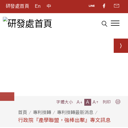
研發處首頁
En
中
A
A
A
字體大小
列印
首頁
專利技轉
專利技轉最新消息
行政院『產學聯盟，強棒出擊』專文訊息