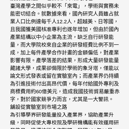
臺灣產學之間似乎較不「來電」，學術與實務未
能密切結合。就數據來看，國內研究人員雖占就
業人口比例達每千人12.2人，超越美、日等國，
且我國獲美國核准專利也逐年增加，但由於國內
產業結構以中小企業為主流，缺乏自行研發能
量，而大學院校來自企業的研發經費比例不到一
成，加上每件產學合作計畫的金額偏低，對產業
影響有限。產學落差的結果，形成大量研發能量
藏諸大學，成果卻侷限於學術的象牙塔，僅能以
論文形式發表或留在實驗室內；而產業界仍持續
為引進技術付出高昂代價，每年付給國外專利及
商標費用約60億美元，造成我國技術貿易嚴重赤
字，對於國家競爭力而言，尤其是一大警訊。
舖設從實驗室到市場之路
為引導學界研發能量投入產業界，協助產業升
級，同時促使大專校院及學研機構能有效運用研