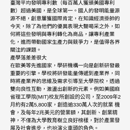
臺灣平均發明專利數（每百萬人獲頒美國專利
數）超過美國，是全球第一。國人的發明能量源
源不絕，創意屢獲國際肯定，在知識經濟掛帥的
今天，除了為他們的優異表現大聲喝采之外，如
何將這些發明與專利轉化為商品，讓專利產業
化，進而帶動國家生產力與競爭力，是值得各界
關注的課題。
產學落差差很大
在歐美等先進國家，學研機構一向是創新研發最
重要的引擎。學校將研發能量傳遞到產業界，同
時將產業界的思維及需求引導至大學院校，透過
雙向良性互動，激盪出創新的元素。例如美國麻
省理工學院(MIT)校友所創設的公司，至2009年2
月約有2萬5,800家，創造逾330萬人次的就業 機
會，及每年2兆美元的營業額，其創新、創業精
神，不僅為大學教育樹立良好榜樣，對於產業發
展及社會進步，也扮演火車頭的角色。