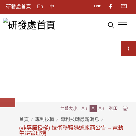
研發處首頁
En
中
A
A
A
字體大小
列印
首頁
專利技轉
專利技轉最新消息
(非專屬授權) 技術移轉遴選廠商公告 – 電動
中耕管理機