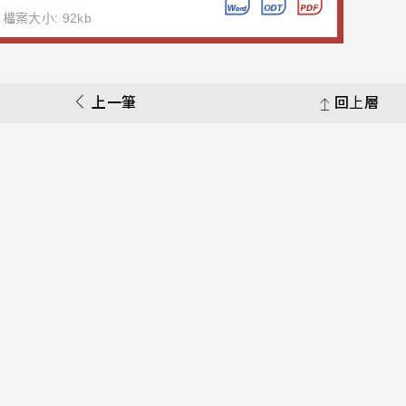
檔案大小: 92kb
上一筆
回上層