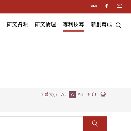
研究資源
研究倫理
專利技轉
新創育成
A
A
A
字體大小
列印