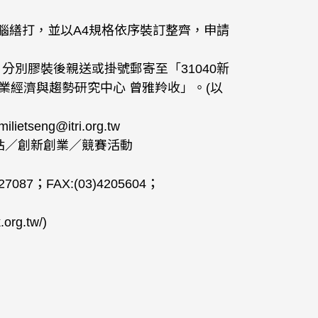
腦繕打，並以A4規格依序裝訂整齊，申請
分別膠裝後親送或掛號郵寄至「31040新
產業經濟與趨勢研究中心 曾雅羚收」。(以
etseng@itri.org.tw
站／創新創業／競賽活動
7；FAX:(03)4205604；
.tw。
eknet.iek.org.tw/)