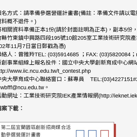
報名方式：請準備參選營運計畫書(備註：準備文件請以電
資料概不退件。)
將相關資料準備正本1份(請於封面註明為正本)，副本5份，
竹縣竹東鎮中興路四段195號10館205室工業技術研究院
102年11月7日當日郵戳為憑)
絡人：曾雅羚TEL: (03)5914685 ；FAX: (03)5820084；mili
新創事業組線上報名投件：國立中央大學創新育成中心網
ttp://www.iic.ncu.edu.tw/t_contest.php
央大學育成中心聯絡窗口：蘇專員 TEL:(03)4227151#2708
lgwbfff@ncu.edu
活動網址：工業技術研究院IEK產業情報網(http://i
檔案下載：
第二屆宜蘭園區創新招商媒合活
動參選營運計畫書