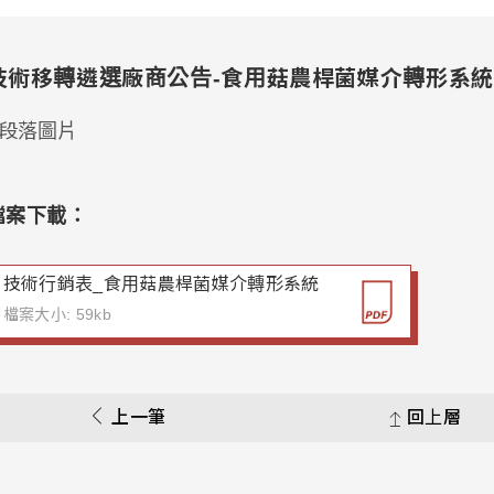
技術移轉遴選廠商公告-食用菇農桿菌媒介轉形系統
檔案下載：
技術行銷表_食用菇農桿菌媒介轉形系統
檔案大小: 59kb
上一筆
回上層