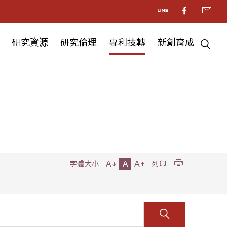
研究資源
研究倫理
專利技轉
新創育成
A
A
A
字體大小
列印