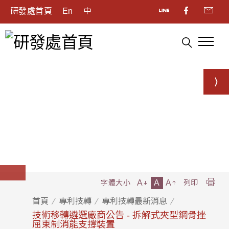
研發處首頁
En
中
A
A
A
字體大小
列印
首頁
專利技轉
專利技轉最新消息
技術移轉遴選廠商公告 - 拆解式夾型鋼骨挫
屈束制消能支撐裝置